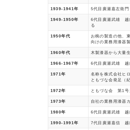
1939-1941年
5代目廣瀬嘉左衛
1949-1950年
6代目廣瀬武雄 
る
1950年代
お椀の製造の他、
向けの業務用漆器
1960年代
木製漆器から大量
1966-1967年
6代目廣瀬武雄 
1971年
名称を株式会社ヒ
ともづな会発足（
1972年
ともづな会 第1号
1973年
自社の業務用漆器
1980年
6代目廣瀬武雄 
1990-1991年
7代目廣瀬嘉信 