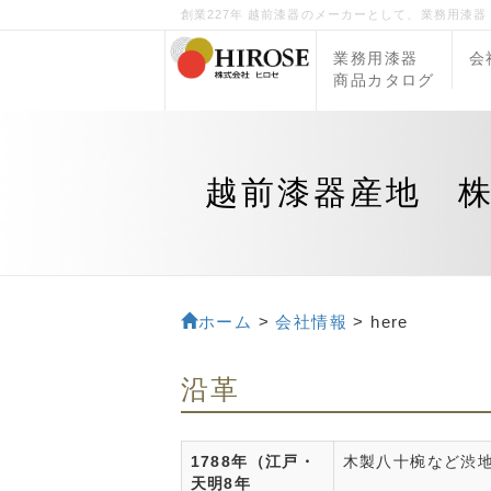
創業227年 越前漆器のメーカーとして、業務用漆
業務用漆器
会
商品カタログ
越前漆器産地 
ホーム
>
会社情報
> here
沿革
1788年（江戸・
木製八十椀など渋
天明8年