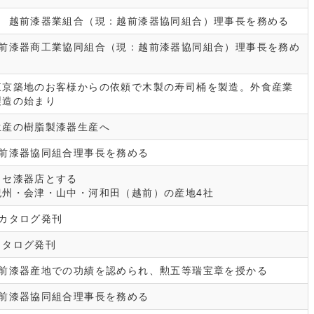
門 越前漆器業組合（現：越前漆器協同組合）理事長を務める
越前漆器商工業協同組合（現：越前漆器協同組合）理事長を務め
東京築地のお客様からの依頼で木製の寿司桶を製造。外食産業
製造の始まり
生産の樹脂製漆器生産へ
越前漆器協同組合理事長を務める
ロセ漆器店とする
紀州・会津・山中・河和田（越前）の産地4社
カタログ発刊
カタログ発刊
越前漆器産地での功績を認められ、勲五等瑞宝章を授かる
越前漆器協同組合理事長を務める