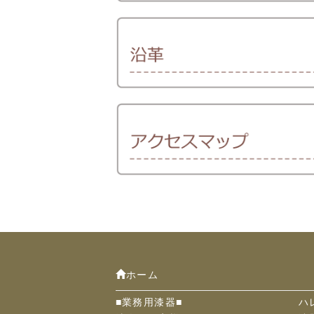
ホーム
■業務用漆器■
ハ