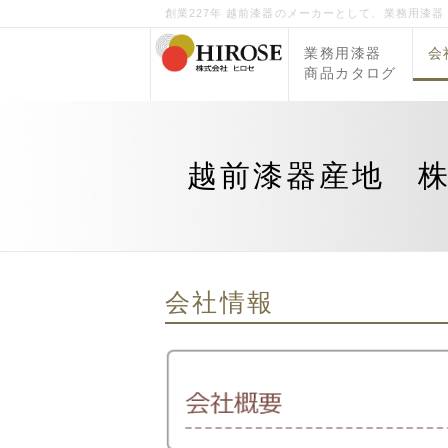
創業227年 越前漆器のメーカーとして、業務用漆
業務用漆器
会
商品カタログ
越前漆器産地 
会社情報