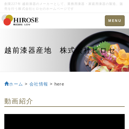
創業227年 越前漆器のメーカーとして、業務用漆器・家庭用漆器の製造、販
売を行う株式会社ヒロセのホームページです
Toggle
MENU
navigation
越前漆器産地 株式会社ヒロセ
ホーム
>
会社情報
> here
動画紹介