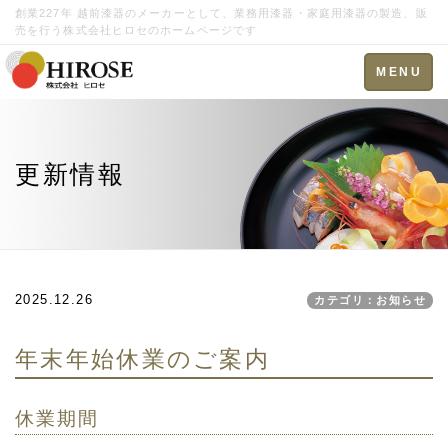
創業227年 越前漆器のメーカーとして、業務用漆器・家庭用漆器の製造、販
売を行う株式会社ヒロセのホームページです
Toggle
MENU
navigation
更新情報
2025.12.26
カテゴリ：お知らせ
年末年始休業のご案内
休業期間